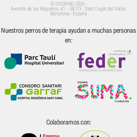
©
DOGKING
2026 -
Avenida de les Roquetes, 41.
-
08173
-
Sant Cugat del Vallés
Barcelona - España
Nuestros perros de terapia ayudan a muchas personas
en:
Colaboramos con: