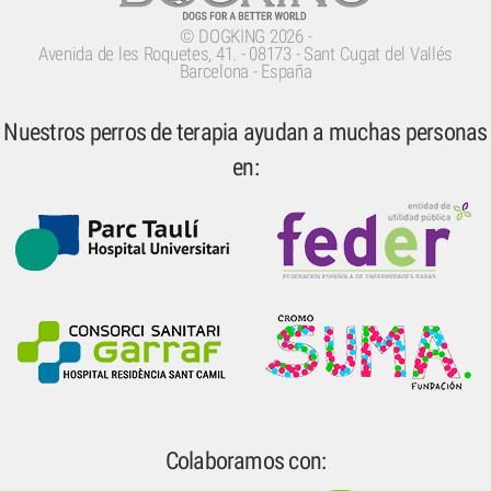
©
DOGKING
2026 -
Avenida de les Roquetes, 41.
-
08173
-
Sant Cugat del Vallés
Barcelona - España
Nuestros perros de terapia ayudan a muchas personas
en:
Colaboramos con: