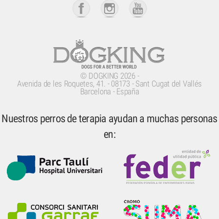
©
DOGKING
2026 -
Avenida de les Roquetes, 41.
-
08173
-
Sant Cugat del Vallés
Barcelona - España
Nuestros perros de terapia ayudan a muchas personas
en: