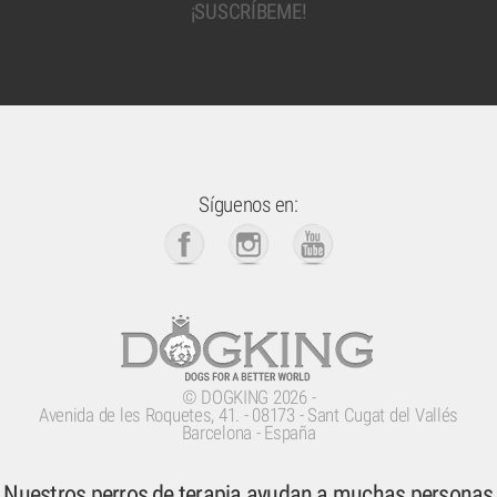
Síguenos en:
©
DOGKING
2026 -
Avenida de les Roquetes, 41.
-
08173
-
Sant Cugat del Vallés
Barcelona - España
Nuestros perros de terapia ayudan a muchas personas