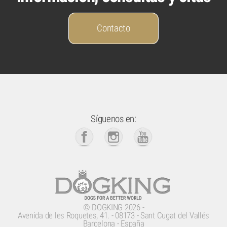
Contacto
Síguenos en:
©
DOGKING
2026 -
Avenida de les Roquetes, 41.
-
08173
-
Sant Cugat del Vallés
Barcelona - España